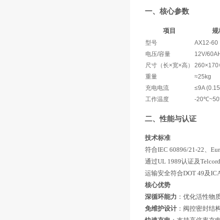
一、核心参数
项目
规
型号
AX12-60
电压/容量
12V/60A
尺寸（长×宽×高）
260×17
重量
≈25kg
充电电流
≤9A (0.1
工作温度
-20℃~5
二、性能与认证
技术标准
符合IEC 60896/21-22、
通过UL 1989认证及Telcord
运输安全符合DOT 49及ICA
核心优势
深循环能力
‌：优化活性物质
免维护设计
‌：阀控密封结