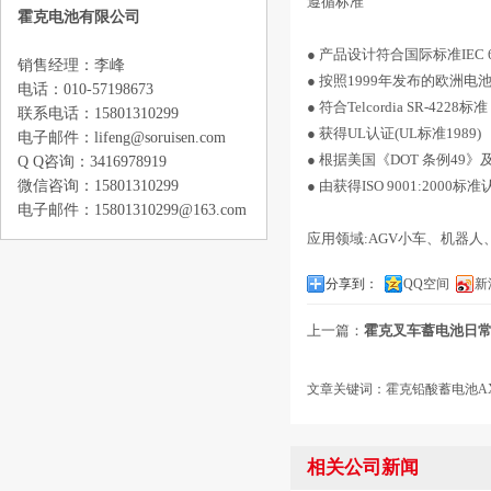
遵循标准
霍克电池有限公司
● 产品设计符合国际标准IEC 608
销售经理：李峰
● 按照1999年发布的欧洲电池
电话：010-57198673
● 符合Telcordia SR-4228标准
联系电话：15801310299
● 获得UL认证(UL标准1989)
电子邮件：lifeng@soruisen.com
● 根据美国《DOT 条例4
Q Q咨询：3416978919
● 由获得ISO 9001:2000标
微信咨询：15801310299
电子邮件：15801310299@163.com
应用领域:AGV小车、机器
分享到：
QQ空间
新
上一篇：
霍克叉车蓄电池日
文章关键词：霍克铅酸蓄电池A
相关公司新闻